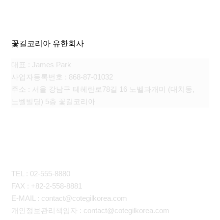
꽃길코리아 유한회사
대표 : James Park
사업자등록번호 : 868-87-01032
주소 : 서울 강남구 테헤란로78길 16 노벨과개미 (대치동,
노벨빌딩) 5층 꽃길코리아
CONTACT
TEL : 02-555-8880
FAX : +82-2-558-8881
E-MAIL : contact@cotegilkorea.com
개인정보관리책임자 : contact@cotegilkorea.com