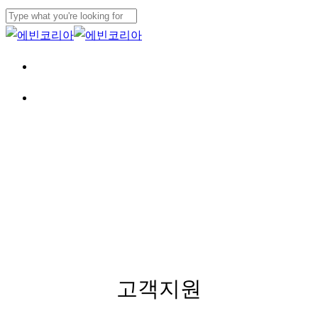
Skip
to
Close
main
Search
Menu
content
Menu
SERVICE
고객지원